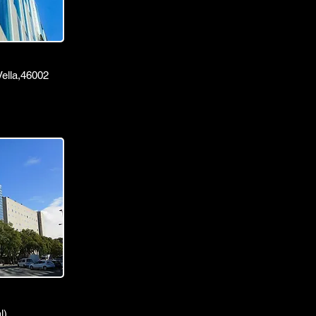
ella,
46002
l)