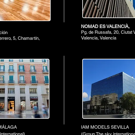
NOMAD ES VALENCIÀ,
Pg. de Russafa, 20, Ciutat V
ción
Valencia, Valencia
rrero, 5, Chamartín,
MÁLAGA
IAM MODELS SEVILLA
nternational)
(Group The sky internationa